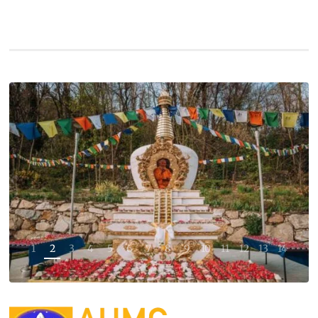
1
2
3
4
5
6
7
8
9
10
11
12
13
14