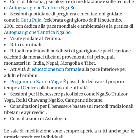
C
orsi
di filosofia, psicologia e di meditazione e sulle tecniche
di
Autoguarigione Tantrica NgalSo
.
Sessioni quotidiane di preghiera e meditazioni guidate
come la
Guru Puja
(celebrata ogni giorno dall’11 settembre
2001, con dedica alla pace mondiale e ambientale) e la pratica di
Autoguarigione Tantrica NgalSo
.
Visite guidate al Tempio.
Ritiri spirituali.
Rituali tradizionali buddhisti di guarigione e pacificazione
celebrati da monaci tibetani provenienti dai principali
monasteri in India, Nepal, Mongolia e Tibet.
Attività di
educazione non formale
alla pace interiore per
adulti e bambini.
Programma Karma Yoga
: È possibile dedicare il proprio
tempo al Centro collaborando alle attività.
Sessioni per il benessere psicofisico come NgalSo Trulkor
Yoga, Reiki Chawang NgalSo, Campane tibetane…
Consultazioni per il benessere basate sui metodi tradizionali
tibetani e ayurvedici.
Consultazioni di Astrologia.
Le sale di meditazione sono sempre aperte a tutti anche per le
proprie preghiere individuali.