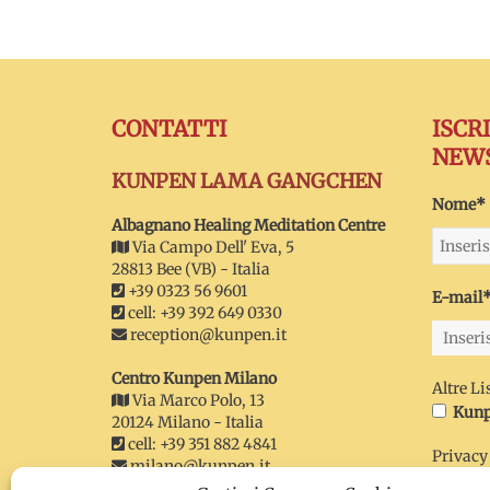
CONTATTI
ISCR
NEW
KUNPEN LAMA GANGCHEN
Nome*
Albagnano Healing Meditation Centre
Via Campo Dell' Eva, 5
28813 Bee (VB) - Italia
+39 0323 56 9601
E-mail
cell: +39 392 649 0330
reception@kunpen.it
Centro Kunpen Milano
Altre Li
Via Marco Polo, 13
Kunp
20124 Milano - Italia
cell: +39 351 882 4841
Privacy
milano@kunpen.it
Ho ri