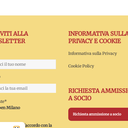
IVITI ALLA
INFORMATIVA SULL
SLETTER
PRIVACY E COOKIE
Informativa sulla Privacy
Cookie Policy
*
RICHIESTA AMMISS
A SOCIO
ste*
en Milano
Richiesta ammissione a socio
visto e sono d'accordo con la