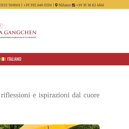
0323 569601 | +39 392 649 0330 |
Milano:
+39 35 18 82 4841
ITALIANO
 riflessioni e ispirazioni dal cuore