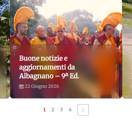
Buone notizie e
aggiornamenti da
Albagnano – 9ª Ed.
22 Giugno 2026
1
2
3
4