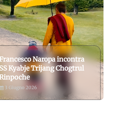
Francesco Naropa incontra
SS Kyabje Trijang Chogtrul
Rinpoche
3 Giugno 2026