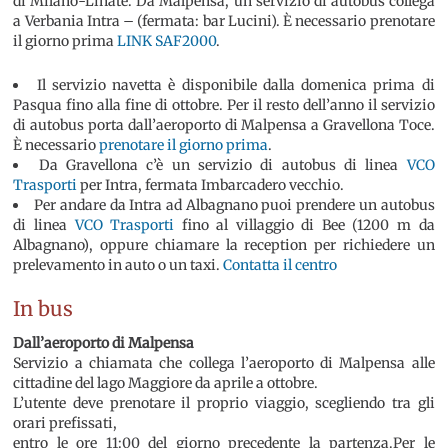
di Milano-Linate. Da Malpensa, un servizio di autobus collega
a Verbania Intra – (fermata: bar Lucini). È necessario prenotare
il giorno prima
LINK SAF2000
.
Il servizio navetta è disponibile dalla domenica prima di
Pasqua fino alla fine di ottobre. Per il resto dell’anno il servizio
di autobus porta dall’aeroporto di Malpensa a Gravellona Toce.
È necessario
prenotare il giorno prima
.
Da Gravellona c’è un servizio di autobus di linea
VCO
Trasporti
per Intra, fermata Imbarcadero vecchio.
Per andare da Intra ad Albagnano puoi prendere un autobus
di linea
VCO Trasporti
fino al villaggio di Bee (1200 m da
Albagnano), oppure chiamare la reception per richiedere un
prelevamento in auto o un taxi.
Contatta il centro
In bus
Dall’aeroporto di Malpensa
Servizio a chiamata che collega l’aeroporto di Malpensa alle
cittadine del lago Maggiore da aprile a ottobre.
L’utente deve prenotare il proprio viaggio, scegliendo tra gli
orari prefissati,
entro le ore 11:00 del giorno precedente la partenza.Per le