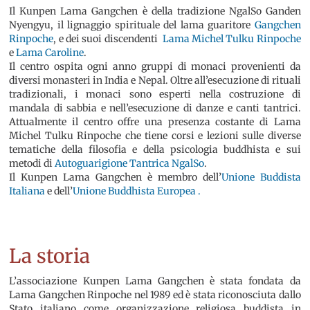
Il Kunpen Lama Gangchen è della tradizione NgalSo Ganden
Nyengyu, il lignaggio spirituale del lama guaritore
Gangchen
Rinpoche
,
e dei suoi discendenti
Lama Michel Tulku Rinpoche
e
Lama Caroline
.
Il centro ospita ogni anno gruppi di monaci provenienti da
diversi monasteri in India e Nepal. Oltre all’esecuzione di rituali
tradizionali, i monaci sono esperti nella costruzione di
mandala di sabbia e nell’esecuzione di danze e canti tantrici.
Attualmente il centro offre una presenza costante di Lama
Michel Tulku Rinpoche che tiene corsi e lezioni sulle diverse
tematiche della filosofia e della psicologia buddhista e sui
metodi di
Autoguarigione Tantrica NgalSo
.
Il Kunpen Lama Gangchen è membro dell’
Unione Buddista
Italiana
e dell’
Unione Buddhista Europea .
La storia
L’associazione Kunpen Lama Gangchen è stata fondata da
Lama Gangchen Rinpoche nel 1989 ed è stata riconosciuta dallo
Stato italiano come organizzazione religiosa buddista in