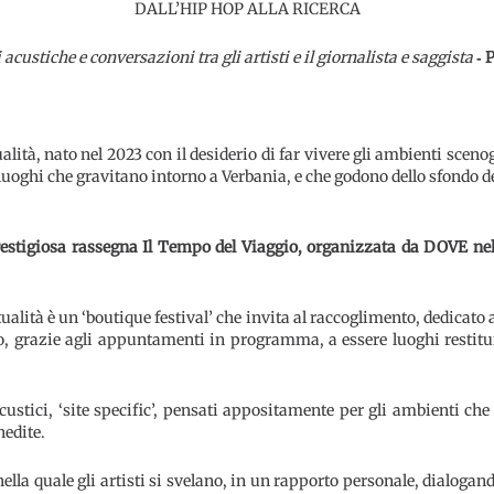
DALL’HIP HOP ALLA RICERCA
 acustiche e conversazioni tra gli artisti e il giornalista e saggista
‐ 
alità, nato nel 2023 con il desiderio di far vivere gli ambienti sceno
luoghi che gravitano intorno a Verbania, e che godono dello sfondo d
prestigiosa rassegna Il Tempo del Viaggio, organizzata da DOVE nell
ità è un ‘boutique festival’ che invita al raccoglimento, dedicato a qu
o, grazie agli appuntamenti in programma, a essere luoghi restitui
acustici, ‘site specific’, pensati appositamente per gli ambienti che 
nedite.
lla quale gli artisti si svelano, in un rapporto personale, dialogand