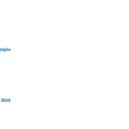
empio
 Brio)