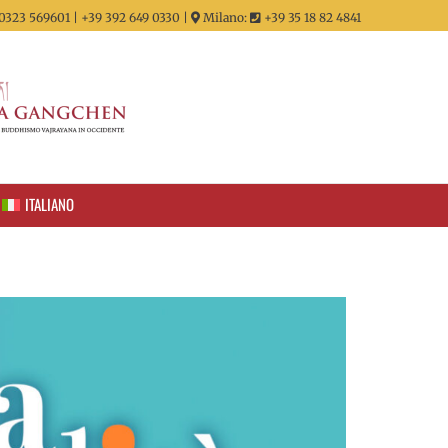
0323 569601 | +39 392 649 0330 |
Milano:
+39 35 18 82 4841
ITALIANO