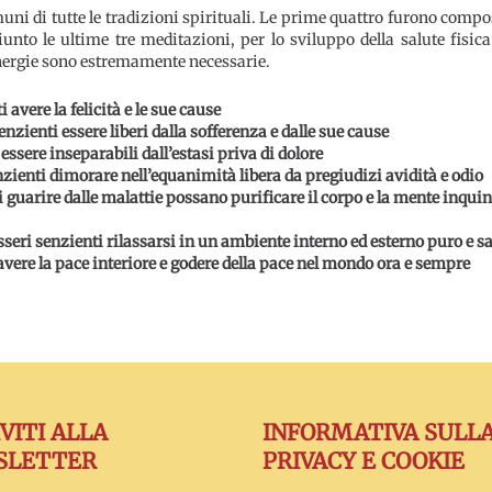
comuni di tutte le tradizioni spirituali. Le prime quattro furono co
o le ultime tre meditazioni, per lo sviluppo della salute fisi
energie sono estremamente necessarie
.
 avere la felicità e le sue cause
nzienti essere liberi dalla sofferenza e dalle sue cause
 essere inseparabili dall’estasi priva di dolore
nzienti dimorare nell’equanimità libera da pregiudizi avidità e odio
ti guarire dalle malattie possano purificare il corpo e la mente inquin
 esseri senzienti rilassarsi in un ambiente interno ed esterno puro e 
 avere la pace interiore e godere della pace nel mondo ora e sempre
IVITI ALLA
INFORMATIVA SULL
SLETTER
PRIVACY E COOKIE