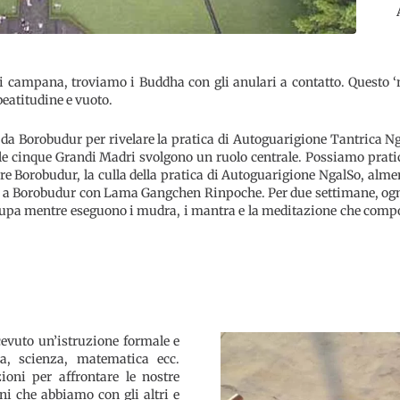
a di campana, troviamo i Buddha con gli anulari a contatto. Questo
beatitudine e vuoto.
da Borobudur per rivelare la pratica di Autoguarigione Tantrica Nga
le cinque Grandi Madri svolgono un ruolo centrale. Possiamo prati
re Borobudur, la culla della pratica di Autoguarigione NgalSo, alm
ale a Borobudur con Lama Gangchen Rinpoche. Per due settimane, ogni
upa mentre eseguono i mudra, i mantra e la meditazione che compo
cevuto un’istruzione formale e
ra, scienza, matematica ecc.
ioni per affrontare le nostre
oni che abbiamo con gli altri e