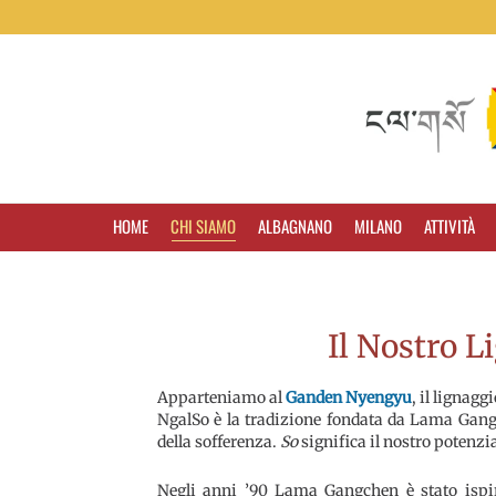
HOME
CHI SIAMO
ALBAGNANO
MILANO
ATTIVITÀ
Il Nostro 
Apparteniamo al
Ganden Nyengyu
, il lignag
NgalSo è la tradizione fondata da Lama Gang
della sofferenza.
So
significa il nostro potenzia
Negli anni ’90 Lama Gangchen è stato ispir