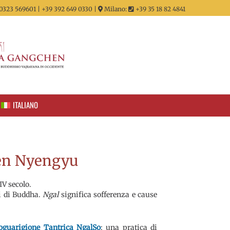
0323 569601 | +39 392 649 0330 |
Milano:
+39 35 18 82 4841
ITALIANO
den Nyengyu
IV secolo.
i di Buddha.
Ngal
significa sofferenza e cause
toguarigione Tantrica NgalSo
: una pratica di