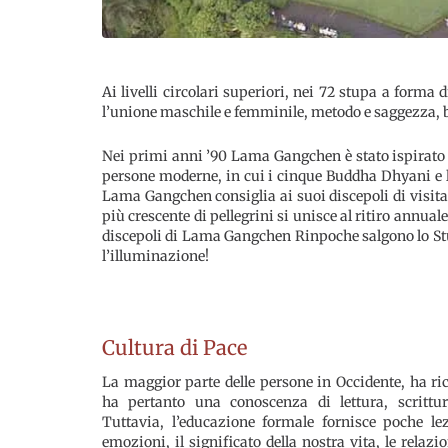
Ai livelli circolari superiori, nei 72 stupa a form
l’unione maschile e femminile, metodo e saggezza, 
Nei primi anni ’90 Lama Gangchen è stato ispirato 
persone moderne, in cui i cinque Buddha Dhyani e 
Lama Gangchen consiglia ai suoi discepoli di visita
più crescente di pellegrini si unisce al ritiro annu
discepoli di Lama Gangchen Rinpoche salgono lo St
l’illuminazione!
Cultura di Pace
La maggior parte delle persone in Occidente, ha ri
ha pertanto una conoscenza di lettura, scrittu
Tuttavia, l’educazione formale fornisce poche lez
emozioni, il significato della nostra vita, le relazi