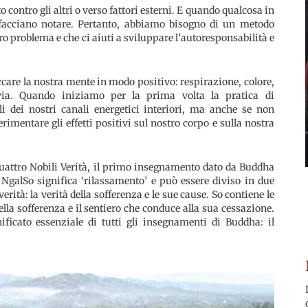
 contro gli altri o verso fattori esterni. E quando qualcosa in
o facciano notare. Pertanto, abbiamo bisogno di un metodo
ro problema e che ci aiuti a sviluppare l’autoresponsabilità e
ccare la nostra mente in modo positivo: respirazione, colore,
via. Quando iniziamo per la prima volta la pratica di
 dei nostri canali energetici interiori, ma anche se non
ntare gli effetti positivi sul nostro corpo e sulla nostra
uattro Nobili Verità, il primo insegnamento dato da Buddha
galSo significa ‘rilassamento’ e può essere diviso in due
erità: la verità della sofferenza e le sue cause. So contiene le
della sofferenza e il sentiero che conduce alla sua cessazione.
ificato essenziale di tutti gli insegnamenti di Buddha: il