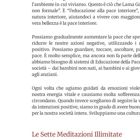
l’ambiente in cui viviamo. Questo è ciò che Lama 
non formale”. È “l’educazione alla pace interiore”,
natura interiore, aiutandoci a vivere con maggior
vera bellezza è la pace interiore.
Possiamo gradualmente aumentare la pace che sper
ridurre le nostre azioni negative, utilizzando i
positivo. Possiamo guardare, toccare, ascoltare, pa
pace. È molto semplice, ma ancora non fa parte del
abbiamo bisogno di sistemi di Educazione della Pace In
società – dai bambini non nati, ai bambini e ai giova
agli anziani.
Ogni volta che agiamo guidati da emozioni violen
nostra energia vitale e causiamo molta sofferenza 
circondano. Quando invece scegliamo di seguire la v
da intenzioni positive, siamo in grado di avere buoni 
per la nostra società intera. Sviluppiamo una cultur
Le Sette Meditazioni Illimitate