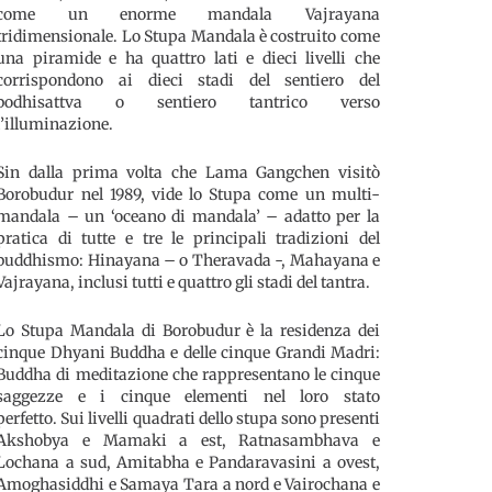
come un enorme mandala Vajrayana
tridimensionale. Lo Stupa Mandala è costruito come
una piramide e ha quattro lati e dieci livelli che
corrispondono ai dieci stadi del sentiero del
bodhisattva o sentiero tantrico verso
l’illuminazione.
Sin dalla prima volta che Lama Gangchen visitò
Borobudur nel 1989, vide lo Stupa come un multi-
mandala – un ‘oceano di mandala’ – adatto per la
pratica di tutte e tre le principali tradizioni del
buddhismo: Hinayana – o Theravada -, Mahayana e
Vajrayana, inclusi tutti e quattro gli stadi del tantra.
Lo Stupa Mandala di Borobudur è la residenza dei
cinque Dhyani Buddha e delle cinque Grandi Madri:
Buddha di meditazione che rappresentano le cinque
saggezze e i cinque elementi nel loro stato
perfetto. Sui livelli quadrati dello stupa sono presenti
Akshobya e Mamaki a est, Ratnasambhava e
Lochana a sud, Amitabha e Pandaravasini a ovest,
Amoghasiddhi e Samaya Tara a nord e Vairochana e