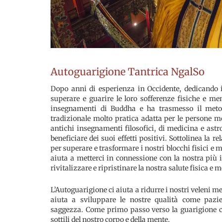
Autoguarigione Tantrica NgalSo
Dopo anni di esperienza in Occidente, dedicando i
superare e guarire le loro sofferenze fisiche e m
insegnamenti di Buddha e ha trasmesso il meto
tradizionale molto pratica adatta per le persone mo
antichi insegnamenti filosofici, di medicina e astr
beneficiare dei suoi effetti positivi. Sottolinea la
per superare e trasformare i nostri blocchi fisici e 
aiuta a metterci in connessione con la nostra più 
rivitalizzare e ripristinare la nostra salute fisica e m
L’Autoguarigione ci aiuta a ridurre i nostri veleni 
aiuta a sviluppare le nostre qualità come pazi
saggezza. Come primo passo verso la guarigione ci
sottili del nostro corpo e della mente.