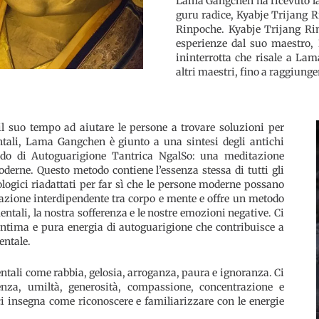
Lama Gangchen ha ricevuto la
guru radice, Kyabje Trijang 
Rinpoche. Kyabje Trijang Rin
esperienze dal suo maestro,
ininterrotta che risale a L
altri maestri, fino a raggiu
l suo tempo ad aiutare le persone a trovare soluzioni per
entali, Lama Gangchen è giunto a una sintesi degli antichi
do di Autoguarigione Tantrica NgalSo: una meditazione
derne. Questo metodo contiene l’essenza stessa di tutti gli
ologici riadattati per far sì che le persone moderne possano
 relazione interdipendente tra corpo e mente e offre un metodo
mentali, la nostra sofferenza e le nostre emozioni negative. Ci
intima e pura energia di autoguarigione che contribuisce a
entale.
mentali come rabbia, gelosia, arroganza, paura e ignoranza. Ci
enza, umiltà, generosità, compassione, concentrazione e
 insegna come riconoscere e familiarizzare con le energie