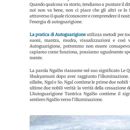
Quando qualcosa va storto, tendiamo a puntare il dito
noi non va bene, non ci piace che gli altri ce l
attraverso il quale riconoscere e comprendere il nost
l’energia di autoguarigione.
La pratica di Autoguarigione
utilizza metodi per to
suoni, mantra, mudra, visualizzazioni e così 
Autoguarigione, potremmo non essere consapevoli
capiamo come funziona, possiamo ugualmente sperime
mente.
La parola NgalSo riassume nel suo significato Le Q
Shakyamuni dopo aver raggiunto l’illuminazione. N
sillabe, Ngal e So. Ngal contiene le prime due nobili v
ultime due nobili verità: la verità della cessazione 
L’Autoguarigione Tantrica NgalSo contiene il sign
sentiero NgalSo verso l’illuminazione.