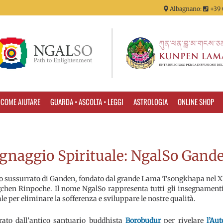
Albagnano:
+39 
COME AIUTARE
GUARDA • ASCOLTA • LEGGI
ASTROLOGIA
ONLINE SHOP
Lignaggio Spirituale: NgalSo Gan
gio sussurrato di Ganden, fondato dal grande Lama Tsongkhapa nel X
chen Rinpoche. Il nome NgalSo rappresenta tutti gli insegnament
le per eliminare la sofferenza e sviluppare le nostre qualità.
ato dall’antico santuario buddhista
Borobudur
per rivelare
l’Au