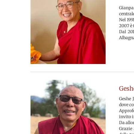
Gianpa 
central
Nel 199
2007 è 
Dal 201
Albagn
Gesh
Geshe J
dove co
Approfo
invito 
Da allo
Grazie 