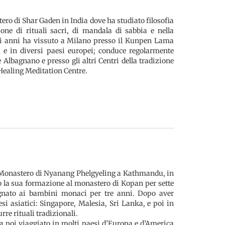
ero di Shar Gaden in India dove ha studiato filosofia
one di rituali sacri, di mandala di sabbia e nella
olti anni ha vissuto a Milano presso il Kunpen Lama
a e in diversi paesi europei; conduce regolarmente
lbagnano e presso gli altri Centri della tradizione
ealing Meditation Centre.
nel Monastero di Nyanang Phelgyeling a Kathmandu, in
to la sua formazione al monastero di Kopan per sette
egnato ai bambini monaci per tre anni. Dopo aver
esi asiatici: Singapore, Malesia, Sri Lanka, e poi in
re rituali tradizionali.
a poi viaggiato in molti paesi d’Europa e d’America