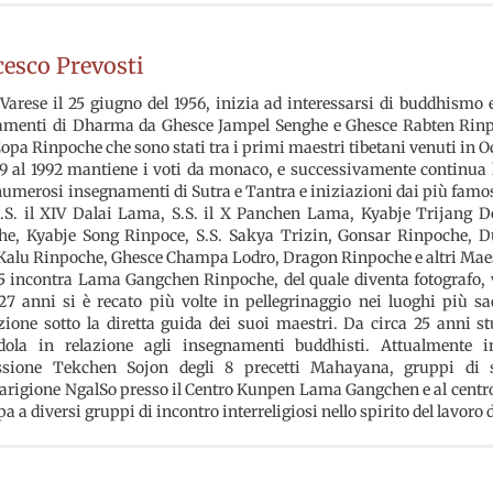
cesco Prevosti
Varese il 25 giugno del 1956, inizia ad interessarsi di buddhismo e 
amenti di Dharma da Ghesce Jampel Senghe e Ghesce Rabten Rinpo
pa Rinpoche che sono stati tra i primi maestri tibetani venuti in O
9 al 1992 mantiene i voti da monaco, e successivamente continua le
numerosi insegnamenti di Sutra e Tantra e iniziazioni dai più famo
.S. il XIV Dalai Lama, S.S. il X Panchen Lama, Kyabje Trijang D
he, Kyabje Song Rinpoce, S.S. Sakya Trizin, Gonsar Rinpoche,
Kalu Rinpoche, Ghesce Champa Lodro, Dragon Rinpoche e altri Maes
5 incontra Lama Gangchen Rinpoche, del quale diventa fotografo, v
27 anni si è recato più volte in pellegrinaggio nei luoghi più s
ione sotto la diretta guida dei suoi maestri. Da circa 25 anni stu
dola in relazione agli insegnamenti buddhisti. Attualmente in
ssione Tekchen Sojon degli 8 precetti Mahayana, gruppi di
rigione NgalSo presso il Centro Kunpen Lama Gangchen e al centro
pa a diversi gruppi di incontro interreligiosi nello spirito del lav