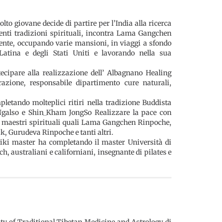
to giovane decide di partire per l’India alla ricerca
renti tradizioni spirituali, incontra Lama Gangchen
nte, occupando varie mansioni, in viaggi a sfondo
Latina e degli Stati Uniti e lavorando nella sua
ecipare alla realizzazione dell’ Albagnano Healing
zione, responsabile dipartimento cure naturali,
letando molteplici ritiri nella tradizione Buddista
 Ngalso e Shin_Kham JongSo Realizzare la pace con
ti maestri spirituali quali Lama Gangchen Rinpoche,
 Gurudeva Rinpoche e tanti altri.
Reiki master ha completando il master Università di
ch, australiani e californiani, insegnante di pilates e
ity of Traditional Tibetan Medicine and Astrology di