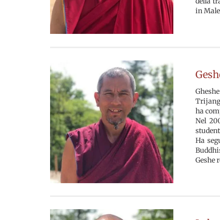
della t
in Male
Gesh
Gheshe 
Trijang
ha comp
Nel 200
student
Ha segu
Buddhis
Geshe r