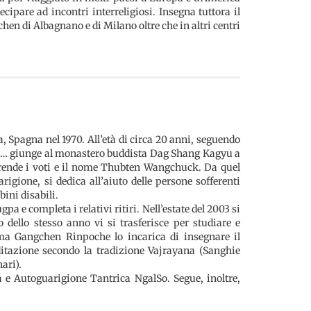
cipare ad incontri interreligiosi. Insegna tuttora il
en di Albagnano e di Milano oltre che in altri centri
agna nel 1970. All’età di circa 20 anni, seguendo
cc… giunge al monastero buddista Dag Shang Kagyu a
prende i voti e il nome Thubten Wangchuck. Da quel
gione, si dedica all’aiuto delle persone sofferenti
ini disabili.
 e completa i relativi ritiri. Nell’estate del 2003 si
ello stesso anno vi si trasferisce per studiare e
a Gangchen Rinpoche lo incarica di insegnare il
tazione secondo la tradizione Vajrayana (Sanghie
ari).
a e Autoguarigione Tantrica NgalSo. Segue, inoltre,