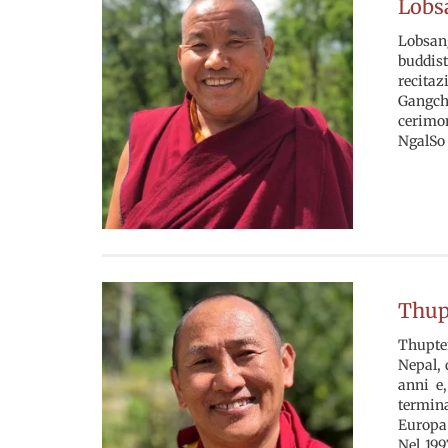
Lobs
Lobsang
buddist
recitaz
Gangche
cerimon
NgalSo 
Thup
Thupten
Nepal, 
anni e
termina
Europa 
Nel 199