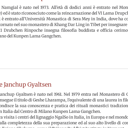
Namgial è nato nel 1973. All’età di dodici anni è entrato nel Mona
e) ed è stato riconosciuto come la reincarnazione del VI Lama Drup
1 è entrato all’Università Monastica di Sera Mey in India, dove ha 
tornato nel suo monastero di Khang Dar Ling in Tibet per insegnare 
1 Drubchen Rinpoche insegna filosofia buddista e officia cerimon
ano del Kunpen Lama Gangchen.
e Janchup Gyaltsen
anchup Gyaltsen è nato nel 1961. Nel 1979 entra nel Monastero di G
nsegue il titolo di Geshe Lharampa, l’equivalente di una laurea in fil
ndisce la sua conoscenza e pratica dei rituali monastici tradiziona
in Italia dal Centro di Milano Kunpen Lama Gangchen.
ra visita i centri del lignaggio NgalSo in Italia, in Europa e nel mon
alla completezza della sua preparazione ed al suo alto livello di 