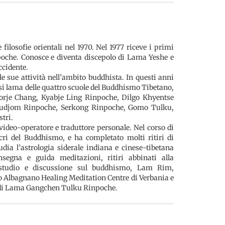
filosofie orientali nel 1970. Nel 1977 riceve i primi
che. Conosce e diventa discepolo di Lama Yeshe e
ccidente.
 sue attività nell’ambito buddhista. In questi anni
si lama delle quattro scuole del Buddhismo Tibetano,
orje Chang, Kyabje Ling Rinpoche, Dilgo Khyentse
 Dudjom Rinpoche, Serkong Rinpoche, Gomo Tulku,
tri.
ideo-operatore e traduttore personale. Nel corso di
acri del Buddhismo, e ha completato molti ritiri di
dia l’astrologia siderale indiana e cinese-tibetana
segna e guida meditazioni, ritiri abbinati alla
 studio e discussione sul buddhismo, Lam Rim,
 Albagnano Healing Meditation Centre di Verbania e
oro di Lama Gangchen Tulku Rinpoche.