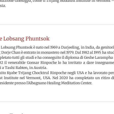
radizione Ghelugpa, come il Trijang Buddhist Institute in Vermont
sia.
e Lobsang Phuntsok
Lobsang Phuntsok è nato nel 1969 a Darjeeling, in India, da genitori 
 Dorje Chan è entrato in monastero nel 1979. Dal 1982 al 1995 ha studi
letato tutti gli studi e ha conseguito il diploma di Geshe Larampha 
2 il venerabile Gonsar Rinpoche lo ha invitato a dare insegname
i a Tashi Rabten, in Austria.
ito Kyabe Trijang Chocktrul Rinpoche negli USA e ha lavorato per l
t Institute nel Vermont, USA. Nel 2020 ha completato un ritiro di 
esidente presso l’Albagnano Healing Meditation Center.