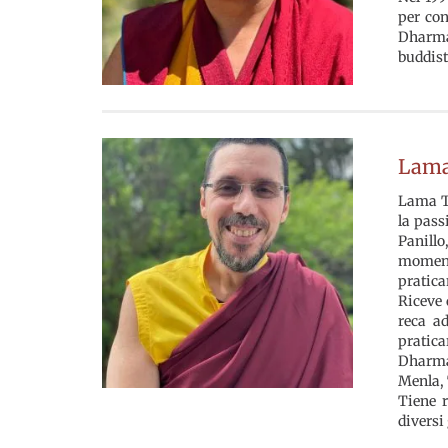
per con
Dharma 
buddisti
Lama
Lama T
la pass
Panillo
momento
pratica
Riceve 
reca a
pratic
Dharma
Menla, 
Tiene r
diversi