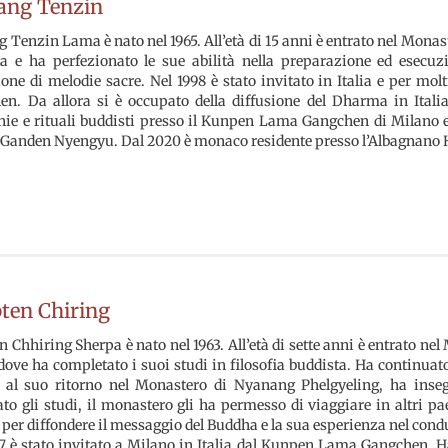
ang Tenzin
 Tenzin Lama è nato nel 1965. All’età di 15 anni è entrato nel Monast
a e ha perfezionato le sue abilità nella preparazione ed esecuzi
ione di melodie sacre. Nel 1998 è stato invitato in Italia e per m
n. Da allora si è occupato della diffusione del Dharma in Itali
ie e rituali buddisti presso il Kunpen Lama Gangchen di Milano e A
Ganden Nyengyu. Dal 2020 è monaco residente presso l’Albagnano H
ten Chiring
 Chhiring Sherpa è nato nel 1963. All’età di sette anni è entrato 
dove ha completato i suoi studi in filosofia buddista. Ha continua
, al suo ritorno nel Monastero di Nyanang Phelgyeling, ha ins
to gli studi, il monastero gli ha permesso di viaggiare in altri pa
per diffondere il messaggio del Buddha e la sua esperienza nel condur
7 è stato invitato a Milano in Italia dal Kunpen Lama Gangchen. H