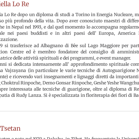
ella Lo Re
la Lo Re dopo un diploma di studi a Torino in Energia Nucleare, mol
so più profondo della vita. Dopo aver conosciuto maestri di diffe
he in Nepal nel 1993, e dal quel momento lo accompagna regolarme
uale nei paesi buddisti e in altri paesi dell’ Europa, America 
zzazione.
9 si trasferisce ad Albagnano di Bèe sul Lago Maggiore per part
tion Centre ed è membro fondatore del consiglio di amministra
atrice delle attività spirituali e dei programmi, e event manager.
nni si dedicata intensamente all’ approfondimento spirituale comp
na Vajrayana (in particolare le varie tecniche di Autoguarigione
nte) e ricevendo vari insegnamenti e lignaggi diretti da importan
 Choktrul Rinpoche, Demo Gonsar Rinpoche, Geshe Yeshe Wangchuk,
re interessata alle tecniche di guarigione, oltre al diploma di 
atia di Rudy Lanza. Si è specializzata in floriterapia dei fiori di Ba
 Tsetan
eten e nato nel 1979 a Dakshu, in Tibet. Ha frequentato la Univers