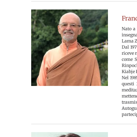
Fran
Nato a 
insegn
Lama Zo
Dal 197
riceve 
come S
Rinpoc
Kiabje 
Nel 198
questi 
meditaz
metten
trasmi
Autogua
parteci