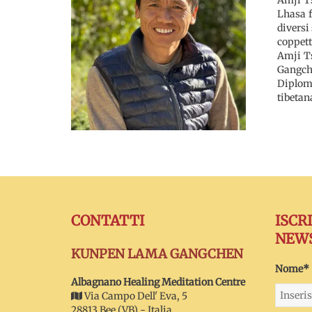
Lhasa f
diversi
coppett
Amji Ts
Gangche
Diploma
tibetan
CONTATTI
ISCR
NEW
KUNPEN LAMA GANGCHEN
Nome*
Albagnano Healing Meditation Centre
Via Campo Dell' Eva, 5
28813 Bee (VB) - Italia