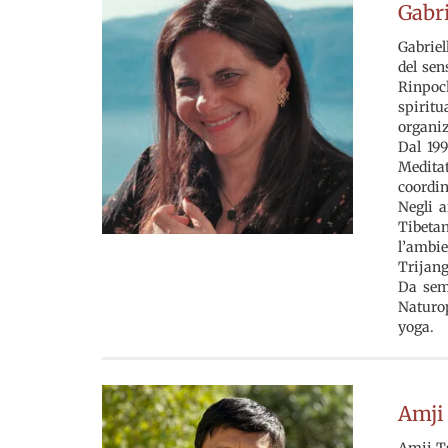
Gabri
Gabriel
del sen
Rinpoc
spirit
organi
Dal 199
Medita
coordin
Negli a
Tibeta
l’ambie
Trijang
Da semp
Naturop
yoga.
Amji
Amji Ts