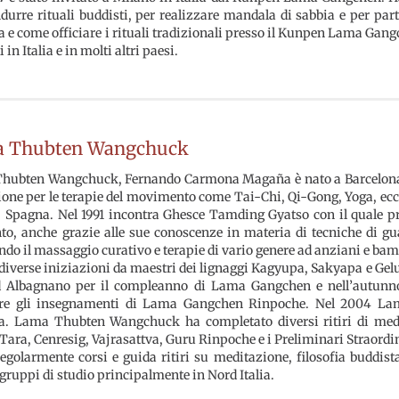
durre rituali buddisti, per realizzare mandala di sabbia e per parte
e come officiare i rituali tradizionali presso il Kunpen Lama Gangch
 in Italia e in molti altri paesi.
 Thubten Wangchuck
hubten Wangchuck, Fernando Carmona Magaña è nato a Barcelona, Sp
ione per le terapie del movimento come Tai-Chi, Qi-Gong, Yoga, e
, Spagna. Nel 1991 incontra Ghesce Tamding Gyatso con il quale 
, anche grazie alle sue conoscenze in materia di tecniche di guari
ndo il massaggio curativo e terapie di vario genere ad anziani e bamb
diverse iniziazioni da maestri dei lignaggi Kagyupa, Sakyapa e Gelugpa
d Albagnano per il compleanno di Lama Gangchen e nell’autunno d
are gli insegnamenti di Lama Gangchen Rinpoche. Nel 2004 Lam
. Lama Thubten Wangchuck ha completato diversi ritiri di medi
Tara, Cenresig, Vajrasattva, Guru Rinpoche e i Preliminari Straordin
egolarmente corsi e guida ritiri su meditazione, filosofia buddist
 gruppi di studio principalmente in Nord Italia.