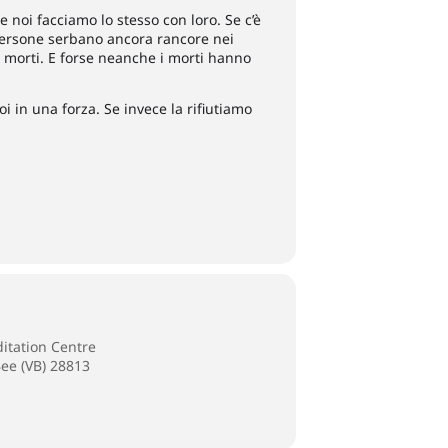
e noi facciamo lo stesso con loro. Se c’è
e persone serbano ancora rancore nei
i morti. E forse neanche i morti hanno
i in una forza. Se invece la rifiutiamo
itation Centre
Bee (VB) 28813