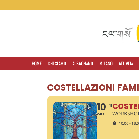
HOME
CHI SIAMO
ALBAGNANO
MILANO
ATTIVITÀ
COSTELLAZIONI FAMI
10
COSTEL
11
WORKSHOP
GIU
10:00 - 18: