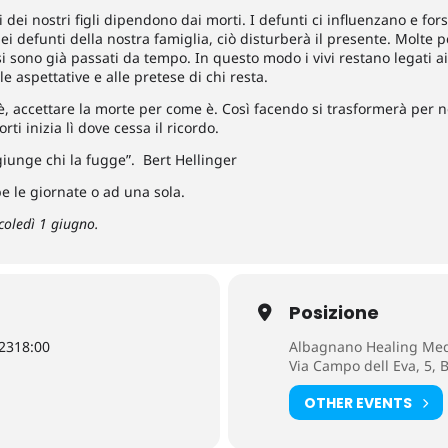
i dei nostri figli dipendono dai morti. I defunti ci influenzano e fors
 dei defunti della nostra famiglia, ciò disturberà il presente. Molt
si sono già passati da tempo. In questo modo i vivi restano legati a
e aspettative e alle pretese di chi resta.
è, accettare la morte per come è. Così facendo si trasformerà per no
ti inizia lì dove cessa il ricordo.
giunge chi la fugge”. Bert Hellinger
e le giornate o ad una sola.
coledì 1 giugno.
Posizione
23
18:00
Albagnano Healing Med
Via Campo dell Eva, 5, 
OTHER EVENTS