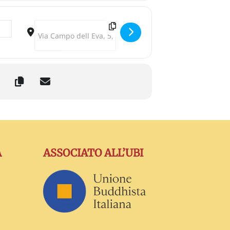
Destination Address - Costellazioni familiari: Fare La 
A
ASSOCIATO ALL’UBI