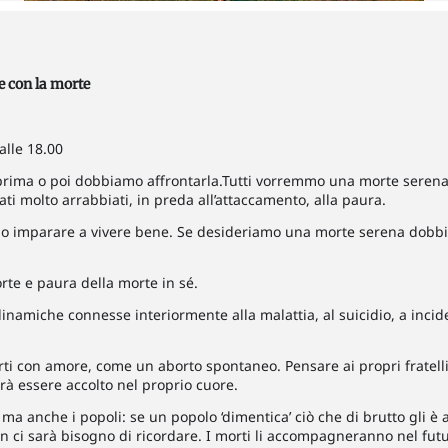
e con la morte
alle 18.00
i prima o poi dobbiamo affrontarla.Tutti vorremmo una morte serena
ati molto arrabbiati, in preda all’attaccamento, alla paura.
 imparare a vivere bene. Se desideriamo una morte serena dobbia
te e paura della morte in sé.
namiche connesse interiormente alla malattia, al suicidio, a incide
i con amore, come un aborto spontaneo. Pensare ai propri fratelli, 
otrà essere accolto nel proprio cuore.
, ma anche i popoli: se un popolo ‘dimentica’ ciò che di brutto gli 
n ci sarà bisogno di ricordare. I morti li accompagneranno nel futu