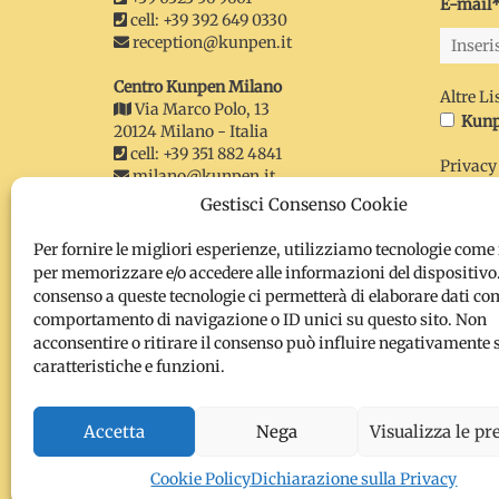
E-mail
cell: +39 392 649 0330
reception@kunpen.it
Centro Kunpen Milano
Altre Li
Via Marco Polo, 13
Kunp
20124 Milano - Italia
cell: +39 351 882 4841
Privacy
milano@kunpen.it
Ho ri
Gestisci Consenso Cookie
Informa
Kunpen Lama Gangchen
Invia
Sede Legale
Per fornire le migliori esperienze, utilizziamo tecnologie come 
Via Marco Polo, 13 - 20124 Milano
per memorizzare e/o accedere alle informazioni del dispositivo.
P IVA: 12457970155
consenso a queste tecnologie ci permetterà di elaborare dati com
CF: 97216720157
comportamento di navigazione o ID unici su questo sito. Non
kunpen@gangchen.it
acconsentire o ritirare il consenso può influire negativamente 
kunpen@pec-mail.it
caratteristiche e funzioni.
Organizzazione
Accetta
Nega
Visualizza le pr
Cookie Policy
Dichiarazione sulla Privacy