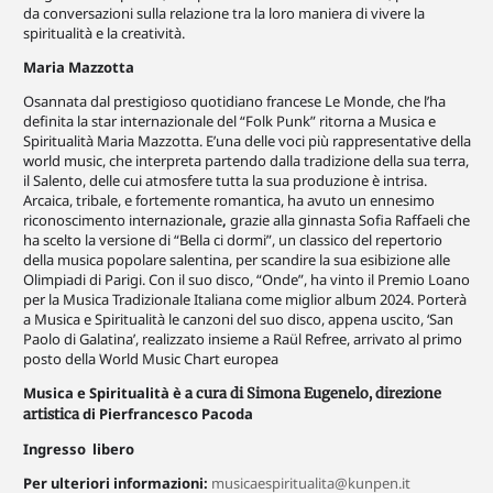
da conversazioni sulla relazione tra la loro maniera di vivere la
spiritualità e la creatività.
Maria Mazzotta
Osannata dal prestigioso quotidiano francese Le Monde, che l’ha
definita la star internazionale del “Folk Punk” ritorna a Musica e
Spiritualità Maria Mazzotta.
E’una delle voci più rappresentative della
world music, che interpreta partendo dalla tradizione della sua terra,
il Salento, delle cui atmosfere tutta la sua produzione è intrisa.
Arcaica, tribale, e fortemente romantica, ha avuto un ennesimo
riconoscimento internazionale
,
grazie alla ginnasta Sofia Raffaeli che
ha scelto la versione di “Bella ci dormi”, un classico del repertorio
della musica popolare salentina, per scandire la sua esibizione alle
Olimpiadi di Parigi. Con il suo disco, “Onde”, ha vinto il Premio Loano
per la Musica Tradizionale Italiana come miglior album 2024. Porterà
a Musica e Spiritualità le canzoni del suo disco, appena uscito, ‘San
Paolo di Galatina’, realizzato insieme a Raül Refree, arrivato al primo
posto della World Music Chart europea
Musica e Spiritualità è
a cura di Simona Eugenelo, direzione
di Pierfrancesco Pacoda
artistica
Ingresso libero
Per ulteriori informazioni:
musicaespiritualita@kunpen.it