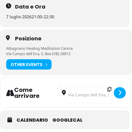
Data e Ora
7 luglio 2026
21:00
-
22:30
Posizione
Albagnano Healing Meditation Centre
Via Campo dell Eva, 5, Bee (VB) 28813
OTHER EVENTS
Address - Musica e Spiritualità – M
Destination Address - Musica e S
Come
arrivare
CALENDARIO
GOOGLECAL