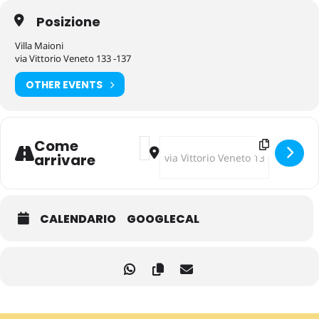
Posizione
Villa Maioni
via Vittorio Veneto 133 -137
OTHER EVENTS
Address - Musica e Spiritualità – D
Destination Address - Musica e 
Come
arrivare
CALENDARIO
GOOGLECAL