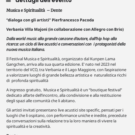
dettagli dell'evento
Musica e Spiritualità – Dente
“dialoga con gli artisti” Pierfrancesco Pacoda
Verbania Villa Majoni (in collaborazione con Allegro con Brio)
Dalla world music alla grande canzone d’autore, dall’hip hop alla
ricerca: un ciclo di live acustici e conversazioni con i protagonisti della
nuova musica italiana.
Il Festival Musica e Spiritualità, organizzato dal Kunpen Lama
Gangchen, arriva alla sua quarta edizione. E’ nato nel 2023 nel
territorio del VCO, tra Verbania e il Lago Maggiore, con l’aspirazione
a valorizzare luoghi di grande bellezza artistica e naturalistica ricchi
di profonda spiritualità
A ingresso gratuito, Musica e Spiritualità è un “boutique festival”
dedicato all’arte dell’incontro, alla condivisione e alla restituzione
degli spazi alle comunità che li abitano.
Gli artisti invitati presentano live acustici site specific, pensati per i
luoghi che li ospitano, con performance uniche e inedite, precedute
da conversazioni sulla relazione tra la loro maniera di vivere la
spiritualità e la creatività.