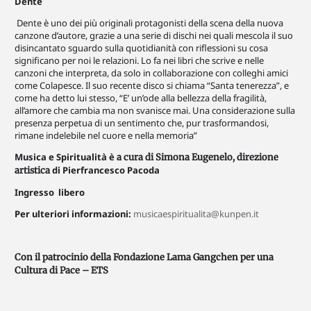
Dente
Dente è uno dei più originali protagonisti della scena della nuova
canzone d’autore, grazie a una serie di dischi nei quali mescola il suo
disincantato sguardo sulla quotidianità con riflessioni su cosa
significano per noi le relazioni. Lo fa nei libri che scrive e nelle
canzoni che interpreta, da solo in collaborazione con colleghi amici
come Colapesce.
Il suo recente disco si chiama “Santa tenerezza”, e
come ha detto lui stesso, “E’ un’ode alla bellezza della fragilità,
all’amore che cambia ma non svanisce mai. Una considerazione sulla
presenza perpetua di un sentimento che, pur trasformandosi,
rimane indelebile nel cuore e nella memoria”
Musica e Spiritualità è
a cura di Simona Eugenelo, direzione
di Pierfrancesco Pacoda
artistica
Ingresso libero
Per ulteriori informazioni:
musicaespiritualita@kunpen.it
Con il patrocinio della Fondazione Lama Gangchen per una
Cultura di Pace – ETS